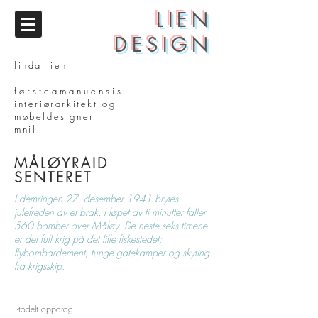
LIEN
DESIGN
linda lien
f ø r s t e a m a n u e n s i s
int
eriørarkitekt og
møbeldesigner
mnil
MÅLØYRAID
SENTERET
I demringen 27. desember 1941 brytes
julefreden av et brak. I løpet av ti minutter faller
560 bomber over Måløy. De neste seks timene
er det full krig på det lille fiskestedet;
flybombardement, tunge gatekamper og skyting
fra krigsskip.
-todelt oppdrag