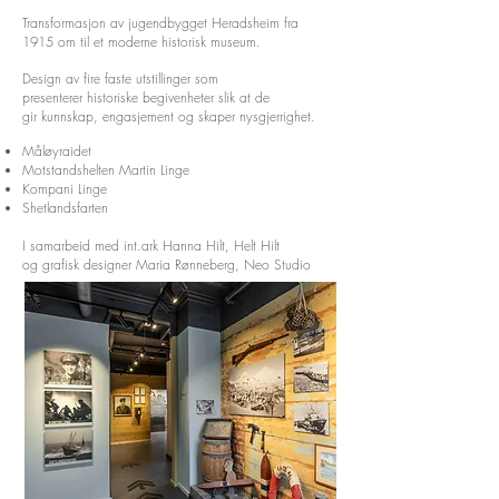
Transformasjon av jugendbygget Heradsheim fra
1915 om til et moderne historisk museum.
Design av fire faste utstillinger som
presenterer historiske begivenheter slik at de
gir kunnskap, engasjement og skaper nysgjerrighet.
Måløyraidet
Motstandshelten Martin Linge
Kompani Linge
Shetlandsfarten
I samarbeid med int.ark Hanna Hilt, Helt Hilt
og grafisk designer Maria Rønneberg, Neo Studio