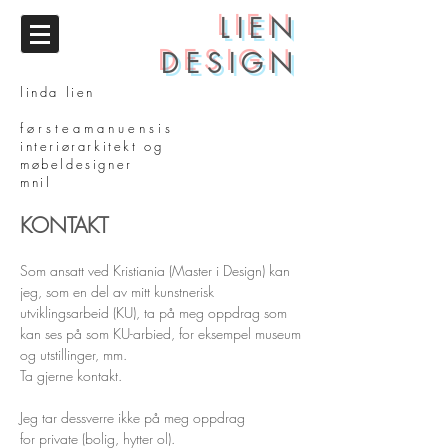
LIEN
DESIGN
linda lien
f ø r s t e a m a n u e n s i s
int
eriørarkitekt og
møbeldesigner
mnil
KONTAKT
Som ansatt ved Kristiania (Master i Design) kan
jeg, som en del av mitt kunstnerisk
utviklingsarbeid (KU), ta på meg oppdrag som
kan ses på som KU-arbied, for eksempel museum
og utstillinger, mm.
Ta gjerne kontakt.
Jeg tar dessverre ikke på meg oppdrag
for private (bolig, hytter ol).